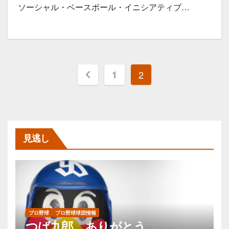
ソーシャル・ベースボール・イニシアティブ…
投
1
2
稿
の
ペ
見逃し
ー
ジ
送
プロ野球
プロ野球球団情報
り
つば九郎、ありがとう。