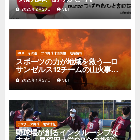
2025年2月20日
SBI
MLB
その他
プロ野球球団情報
地域情報
スポーツの力が地域を救う—ロ
サンゼルス12チームの山火事支
援活動
2025年1月27日
SBI
アマチュア野球
地域情報
野球場が創るインクルーシブな
未来 ～早稲田大学OB会の挑戦～