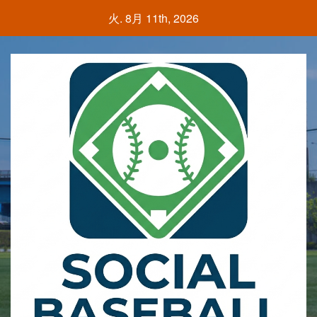
Skip
火. 8月 11th, 2026
to
content