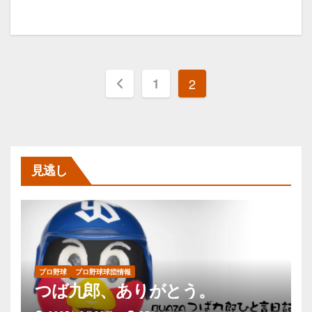
投
1
2
稿
の
ペ
見逃し
ー
ジ
送
プロ野球
プロ野球球団情報
り
つば九郎、ありがとう。