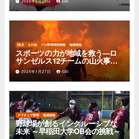
2025年2月20日
SBI
MLB
その他
プロ野球球団情報
地域情報
スポーツの力が地域を救う—ロ
サンゼルス12チームの山火事支
援活動
2025年1月27日
SBI
アマチュア野球
地域情報
野球場が創るインクルーシブな
未来 ～早稲田大学OB会の挑戦～