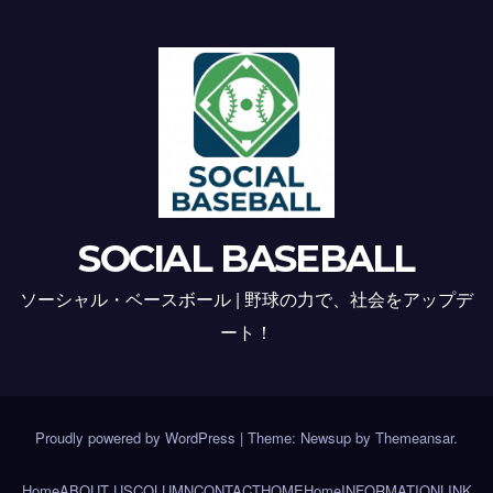
SOCIAL BASEBALL
ソーシャル・ベースボール | 野球の力で、社会をアップデ
ート！
Proudly powered by WordPress
|
Theme: Newsup by
Themeansar
.
Home
ABOUT US
COLUMN
CONTACT
HOME
Home
INFORMATION
LINK