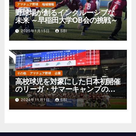
アマチュア野球
地域情報
野球場が創るインクルーシブな
未来 ～早稲田大学OB会の挑戦～
2025年1月15日
SBI
その他
アマチュア野球
企業
高校球児を対象にした日本初開催
のリーガ・サマーキャンプの可
能性
2024年11月1日
SBI