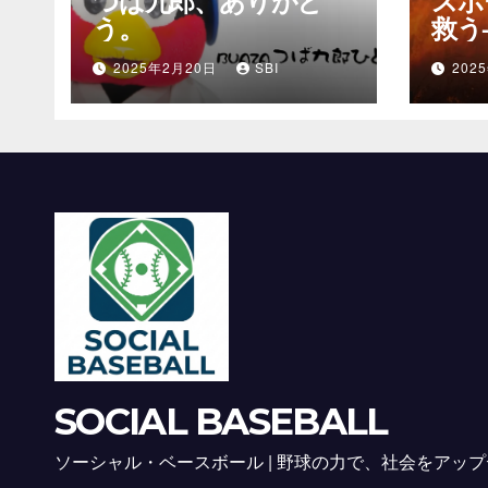
う。
救う
チー
2025年2月20日
SBI
202
動
SOCIAL BASEBALL
ソーシャル・ベースボール | 野球の力で、社会をアッ