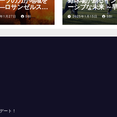
—ロサンゼルス12
ーシブな未来 ～
ムの山火事支援活
大学OB会の挑戦
5年1月27日
SBI
2025年1月15日
SBI
プデート！