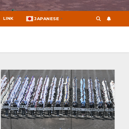
LINK
JAPANESE
▼