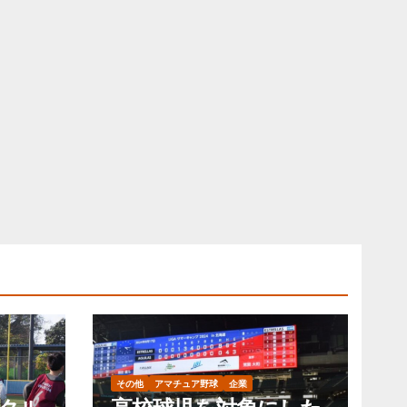
その他
アマチュア野球
企業
クル
高校球児を対象にした