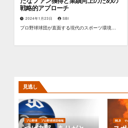
たなファン獲得と業績向上のための
戦略的アプローチ
2024年1月23日
SBI
プロ野球球団が直面する現代のスポーツ環境…
見逃し
プロ野球
プロ野球球団情報
MLB
そ
つば九郎、ありがと
スポ