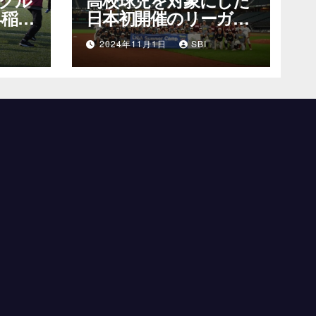
早稲田
日本初開催のリーガ・
～
サマーキャンプの可能
2024年11月1日
SBI
性