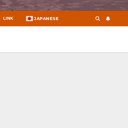
LINK
JAPANESE
▼