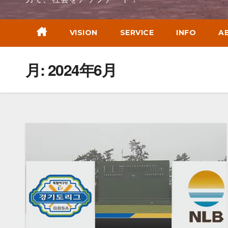
VISION
SERVICE
INFO
A
月:
2024年6月