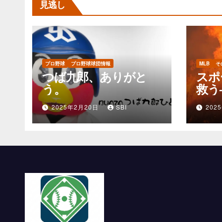
見逃し
プロ野球
プロ野球球団情報
MLB
そ
つば九郎、ありがと
スポ
う。
救う
チー
2025年2月20日
SBI
202
動