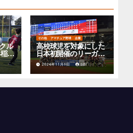
その他
アマチュア野球
企業
クル
高校球児を対象にした
早稲田
日本初開催のリーガ・
～
サマーキャンプの可能
2024年11月1日
SBI
性