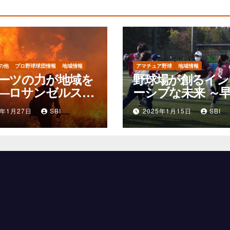
の他
プロ野球球団情報
地域情報
アマチュア野球
地域情報
ーツの力が地域を
野球場が創るイン
—ロサンゼルス12
ーシブな未来 ～
ムの山火事支援活
大学OB会の挑戦
5年1月27日
SBI
2025年1月15日
SBI